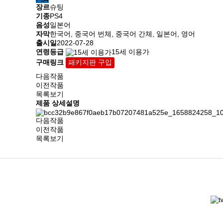
장르
슈팅
기종
PS4
음성
일본어
자막
한국어, 중국어 번체, 중국어 간체, 일본어, 영어
출시일
2022-07-28
연령등급
15세 이용가
구매링크
패키지판 구입
다음작품
이전작품
목록보기
제품 상세설명
다음작품
이전작품
목록보기