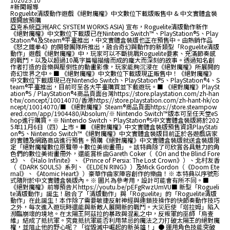
#新聞報導
Roguelite清版動作遊戲《絕對魔權》中文數位下載版販售中 & 中文實體盒裝
版開放預購
亞克系統亞洲(ARC SYSTEM WORKS ASIA) 宣布，Roguelite清版動作新作
《絕對魔權》中文數位下載版已在Nintendo Switch™、PlayStation®5、Play
Station®4及Steam®平臺推出，中文實體盒裝版也正在預售中。由熱銷作品
《怒之鐵拳4》的開發團隊所推出，融合奇幻與動作的新類型「Roguelite清版
動作」遊戲《絕對魔權》中，玩家可以不斷挑戰Roguelite要素、充滿節奏感
的戰鬥，以及以超過10萬字篇幅描繪而成的龐大而深刻的故事。透過知名創
作者打造的音樂與壓倒性的動畫影像，玩家能夠沉浸在《絕對魔權》所展開的
奇幻世界之中。■ 《絕對魔權》中文數位下載版現正販售中！《絕對魔權》
中文數位下載版現已在Nintendo Switch、PlayStation®5、PlayStation®4、S
team®平臺推出，目前可至各大平臺購買並下載遊玩。■ 《絕對魔權》PlaySt
ation®5 / PlayStation®4商品頁面台灣https://store.playstation.com/zh-han
t-tw/concept/10014070/香港https://store.playstation.com/zh-hant-hk/co
ncept/10014070/■ 《絕對魔權》Steam®商品頁面https://store.steampow
ered.com/app/1904480/Absolum/※ Nintendo Switch™版本可至任天堂eS
hop進行購買。※ Nintendo Switch、PlayStation®5中文實體盒裝版將於202
5年11月6日（四）上市。■ 《絕對魔權》中文實體盒裝版預售資訊PlayStati
on®5、Nintendo Switch™《絕對魔權》中文實體盒裝版目前正於各遊戲店家
的實體及網路商店進行預售。預購《絕對魔權》中文實體盒裝版就送盒裝版限
定「絕對魔權數位原聲帶＋數位美術畫冊」。該特典除了可欣賞各具魅力的角
色們的數位美術畫冊外，還能賞析由Gareth Coker（《Ori and the Blind Fore
st》、《Halo Infinite》、《Prince of Persia: The Lost Crown》）、北村友香
（《DARK SOULS》系列、《ELDEN RING》）及Mick Gordon（《Doom Ete
rnal》、《Atomic Heart》）豪華作曲家陣容創作的樂曲！※ 本特典以序號形
式隨附於中文實體盒裝版內。※ 圖片為參考用，設計可能會有所不同。■
《絕對魔權》前導預告片https://youtu.be/pEFgRwzUmVU■ 新型「Rogueli
te清版動作」誕生！融合了「清版動作」與「Roguelite」的「Roguelite清版
動作」在此誕生！本作除了需要敏捷反射神經與連鎖技操作的快節奏動作技巧
之外，每次進入遊玩時還能與新敵人展開新的戰鬥。大災厄使「塔拉姆」陷入
瀕臨崩壞的境地。在太陽王阿茲拉的暴政與混亂之中，反叛軍的巫師「烏查
維」結成了抵抗軍。究竟抵抗軍能否利用禁忌的魔法之力打破太陽王的絕對魔
權，並阻止他的野心呢？「從毀滅中崛起的新英雄！」● 運用角色技能突破