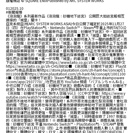
版權標誌 © SQUARE ENIXPublished by ARC SYSTEM WORKS
01
2025.10
#新聞報導
《泡泡龍》系列最新作品《泡泡龍：砂糖地下迷宮》 公開巨大如迷宮般相互
連接的「城堡」關卡！
亞克系統亞洲(ARC SYSTEM WORKS ASIA)今日公開了確定於2025年11月27
日（四）在PlayStation®5、Nintendo Switch™、Steam®平臺上市的TAITO公
司動作遊戲《泡泡龍》系列最新作品《泡泡龍：砂糖地下迷宮》中，如同迷宮
般相互連結的巨大關卡「城堡」的最新資訊。■ 巨大「城堡」關卡介紹過去
的《泡泡龍》系列多為固定畫面，打倒敵人後即可進入下一關的遊戲形式。而
在《泡泡龍：砂糖地下迷宮》中的「城堡」關卡，則是由多個場景上下左右連
接，組成一個龐大的地圖。玩家就算在其中迷路，也能發揮聰明才智在城堡各
處自由探索與冒險。城堡的最深處，還有獨特的BOSS正在等待玩家來挑戰。
同時，隨機變化的「城堡」將帶來豐富的探索樂趣。玩家可在其中蒐集寶物、
強化巴比並獲得裝備，進一步攻略「城堡」的最深處！■ 《泡泡龍：砂糖地
下迷宮》官方網站繁體中文https://www.taito.co.jp/zh-CHT/BBSD簡體中文
https://www.taito.co.jp/zh-CHS/BBSD■ 《泡泡龍：砂糖地下迷宮》PlaySt
ation®5商品頁面台灣https://store.playstation.com/zh-hant-tw/concept/1
0011008香港https://store.playstation.com/zh-hant-hk/concept/1001100
8■《泡泡龍：砂糖地下迷宮》Steam®商品頁面https://store.steampowere
d.com/app/2937770/_/在巴比官方 YouTube 頻道「バブルンちゃんねる」
中也公開了介紹《泡泡龍：砂糖地下迷宮》遊戲內容的【《泡泡龍：砂糖地下
迷宮》製作人信箱 Vol.3】，其中也包含巴比與製作人的實機遊玩影片。■
《泡泡龍：砂糖地下迷宮》製作人信箱 Vol.3（CC中文字幕）https://www.y
outube.com/watch?v=HKS2vRs03nA■ 《泡泡龍：砂糖地下迷宮》遊戲介
紹鍥而不捨地不斷冒險！變得更強吧！系列作首次推出進化型泡泡龍！會吐泡
泡的龍「巴比」這次將在每次踏入都會改變樣貌的神秘地下迷宮展開大冒險！
發射泡泡攻擊打倒敵人、踩著泡泡當跳板前進，一邊收集寶物吧！透過收集到
的寶物來讓巴比變得更強、學習新技能，挑戰更深層的關卡！隨著MAP解鎖，
玩家將探索如同迷宮般相連的巨大關卡「城堡」！同時還收錄了 1997 年推出
的《泡泡交響曲》移植版本！※ 遊戲畫面皆為開發中畫面。 遊戲名稱 泡泡
龍：砂糖地下迷宮 平臺 Nintendo Switch™、PlayStation®5、STEAM® 發售
日 預計2025年11月27日（四）上市 遊戲類型 動作遊戲 遊戲人數 1人 語言 繁
體中文、簡體中文、韓文、日文、英文 版權標誌 © TAITO CORPORATION /