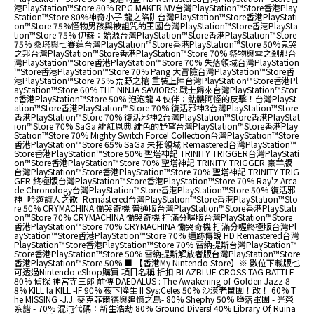
港PlayStation™Store 80% RPG MAKER MV台灣PlayStation™Store香港Play
Station™Store 80% ​神奇小子 龍之陷阱台灣PlayStation™Store香港PlayStati
on™Store 75% ​怪物男孩與被詛咒的王國台灣PlayStation™Store香港PlaySta
tion™Store 75% 伊蘇：始源台灣PlayStation™Store香港PlayStation™Store
75% 桑塔與七賽蓮台灣PlayStation™Store香港PlayStation™Store 50% ​鬼哭
之邦台灣PlayStation™Store香港PlayStation™Store 70% 祭物與雪之剎那台
灣PlayStation™Store香港PlayStation™Store 70% 失落領域台灣PlayStation
™Store香港PlayStation™Store 70% Pang 大冒險台灣PlayStation™Store香
港PlayStation™Store 75% 荒野之槍 重裝上陣台灣PlayStation™Store香港Pl
ayStation™Store 60% THE NINJA SAVIORS: 戰士歸來台灣PlayStation™Stor
e香港PlayStation™Store 50% 泡泡龍 4 伙伴：骷髏阿怪的反擊！台灣PlaySt
ation™Store香港PlayStation™Store 70% 復活邪神3台灣PlayStation™Store
香港PlayStation™Store 70% 復活邪神2台灣PlayStation™Store香港PlayStat
ion™Store 70% SaGa 緋紅恩典 緋色的野望台灣PlayStation™Store香港Play
Station™Store 70% Mighty Switch Force! Collection台灣PlayStation™Store
香港PlayStation™Store 65% SaGa 未拓領域 Remastered台灣PlayStation™
Store香港PlayStation™Store 50% 聖塔神記 TRINITY TRIGGER台灣PlayStati
on™Store香港PlayStation™Store 70% 聖塔神記 TRINITY TRIGGER 豪華版
台灣PlayStation™Store香港PlayStation™Store 70% 聖塔神記 TRINITY TRIG
GER 終極版台灣PlayStation™Store香港PlayStation™Store 70% Ray'z Arca
de Chronology台灣PlayStation™Store香港PlayStation™Store 50% 復活邪
神 -吟遊詩人之歌- Remastered台灣PlayStation™Store香港PlayStation™Sto
re 50% CRYMACHINA 慟哭奇機 普通版台灣PlayStation™Store香港PlayStati
on™Store 70% CRYMACHINA 慟哭奇機 打滿分喔版台灣PlayStation™Store
香港PlayStation™Store 70% CRYMACHINA 慟哭奇機 打滿分喔終極版台灣Pl
ayStation™Store香港PlayStation™Store 70% 遺跡傳說 HD Remastered台灣
PlayStation™Store香港PlayStation™Store 70% 雷納提斯台灣PlayStation™
Store香港PlayStation™Store 50% 雷納提斯解放者版台灣PlayStation™Store
香港PlayStation™Store 50% ■ 【香港My Nintendo Store】※ 數位下載版也
可透過Nintendo eShop購買 項目名稱 折扣 BLAZBLUE CROSS TAG BATTLE
80% 偵探 神宮寺三郎 前傳 DAEDALUS : The Awakening of Golden Jazz 8
8% KILL la KILL -IF 90% 夜下降生 II Sys:Celes 50% 沙漠老鼠團！改！ 60% T
he MISSING -J.J. 麥克菲爾德與追憶之島- 80% Shephy 50% 墮落軍團 - 光榮
系譜 - 70% 混沌代碼：新生浩劫 80% Ground Divers! 40% Library Of Ruina