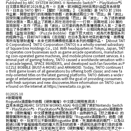
Published by ARC SYSTEM WORKS ※ Nintendo Switch™、PlayStation®5
日文版本預計於2026年上市。※ 北美、歐洲與亞洲地區預計由亞克系統發
行，日本由 TAITO 發行。【關於「泡泡龍」】《泡泡龍》是 TAITO 於 1986
年企劃、開發並發行的街機動作遊戲。故事講述兩位少年「巴比」與「波比」
因受到魔法師的詛咒，變成會吐泡泡的龍「巴比」與「波比」，為了拯救被綁
架的女朋友，兩人踏上了將敵人困在泡泡中並一一打倒、挑戰地底 100 層的
冒險旅程。本作「巴比」與「波比」以可愛的角色形象獲得廣大人氣，之後也
推出了多部續作，並移植至各家用主機平台。另外，以相同角色延伸出的益智
遊戲《益智泡泡龍》（Puzzle Bobble）也創下巨大成功，成為代表整個系列
的經典作品。目前TAITO擁有《泡泡龍》在日本及海外地區的著作權、商標權
等所有智慧財產權，未來也將持續積極拓展本系列的相關作品。【About TAIT
O Corporation】TAITO Corporation (TAITO) is a wholly-owned subsidiary
of Square Enix Holdings Co., Ltd. With headquarters in Tokyo, Japan, TAIT
O operates core businesses such as game arcade operations, manufacturi
ng coin-operated game machines, and mobile phone content services. A s
eminal part of gaming history, TAITO caused a worldwide sensation with i
ts arcade legend, SPACE INVADERS, and developed such fan favorites as P
UZZLE BOBBLE (BUST-A-MOVE) and ARKANOID. Today, TAITO continues t
o thrill game lovers of all generations by offering both classic and new fa
mily-oriented titles on the latest gaming platforms. TAITO delivers a wide r
ange of entertainment experiences with the goal of providing consumers
with fresh surprises and new discoveries.More information on TAITO can b
e found on the Internet at https://www.taito.co.jp/en.
01
2025.10
#新聞報導
Roguelite清版動作遊戲《絕對魔權》中文版公開預售資訊！
亞克系統亞洲(ARC SYSTEM WORKS ASIA) 今日公開了將於Nintendo Switch
™、PlayStation®5、PlayStation®4及Steam®平臺推出的Roguelite清版動作
新作《絕對魔權》中文版實體盒裝版預售資訊。由熱銷作品《怒之鐵拳4》的
開發團隊所推出，融合奇幻與動作的新類型「Roguelite清版動作」遊戲《絕
對魔權》中，玩家可以不斷挑戰Roguelike 要素、充滿節奏感的戰鬥，以及以
超過10萬字篇幅描繪而成的龐大而深刻的故事。透過知名創作者打造的音樂
與壓倒性的動畫影像，玩家能夠沉浸在《絕對魔權》所展開的奇幻世界之中。