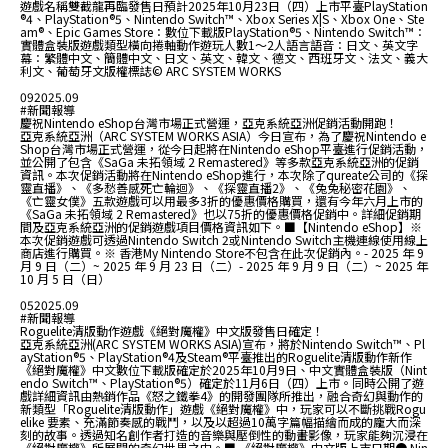
遊戲名稱雙截龍再臨發售日預計2025年10月23日（四）上市平臺PlayStation
®4、PlayStation®5、Nintendo Switch™、Xbox Series X|S、Xbox One、Ste
am®、Epic Games Store：數位下載版PlayStation®5、Nintendo Switch™：
實體盒裝版遊戲類型橫向捲軸動作遊玩人數1～2人語言語音：日文、英文字
幕：繁體中文、簡體中文、日文、英文、韓文、德文、西班牙文、法文、義大
利文、葡萄牙文版權標誌© ARC SYSTEM WORKS
09
2025.09
#新聞報導
慶祝Nintendo eShop台灣市場正式營運，亞克系統亞洲促銷活動開跑！
亞克系統亞洲（ARC SYSTEM WORKS ASIA）今日宣布，為了慶祝Nintendo e
Shop台灣市場正式營運，從今日起將在Nintendo eShop平臺進行促銷活動，
並公開了包含《SaGa 未拓領域 2 Remastered》等多款亞克系統亞洲的促銷
資訊。本次促銷活動將在Nintendo eShop進行，本次除了qureate公司的《探
靈直播》、《多愁善感死亡輪迴》、《探靈直播2》、《兔兔秘密花園》、
《亡靈女僕》五款遊戲可以用最多3折的優惠價格購買，還有今年六月上市的
《SaGa 未拓領域 2 Remastered》也以75折的優惠價格促銷中。詳細促銷期
間及亞克系統亞洲的促銷遊戲項目價格資訊如下。■【Nintendo eShop】※
本次促銷遊戲可透過Nintendo Switch 2或Nintendo Switch主機連線使用線上
商店進行購買。※ 香港My Nintendo Store不包含在此次促銷內。- 2025 年 9
月 9 日（二）~ 2025 年 9 月 23 日（二）- 2025 年 9 月 9 日（二）~ 2025 年
10 月 5 日（日）
05
2025.09
#新聞報導
Roguelite清版動作遊戲《絕對魔權》中文版發售日確定！
亞克系統亞洲(ARC SYSTEM WORKS ASIA)宣布，將於Nintendo Switch™、Pl
ayStation®5、PlayStation®4及Steam®平臺推出的Roguelite清版動作新作
《絕對魔權》中文數位下載版確定於2025年10月9日、中文實體盒裝版（Nint
endo Switch™、PlayStation®5）確定於11月6日（四）上市。同時公開了遊
戲詳細資訊由熱銷作品《怒之鐵拳4》的開發團隊所推出，融合奇幻與動作的
新類型「Roguelite清版動作」遊戲《絕對魔權》中，玩家可以不斷挑戰Rogu
elike 要素、充滿節奏感的戰鬥，以及以超過10萬字篇幅描繪而成的龐大而深
刻的故事。透過知名創作者打造的音樂與壓倒性的動畫影像，玩家能夠沉浸在
《絕對魔權》所展開的奇幻世界之中。■ 《絕對魔權》中文版上市日期● Nin