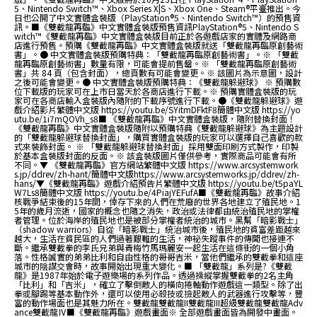
5、Nintendo Switch™、Xbox Series X|S、Xbox One、Steam®平臺推出。今
日也公開了中文實體盒裝版（PlayStation®5、Nintendo Switch™）的預售資
訊。■《雙截龍再臨》中文實體盒裝版預售資訊PlayStation®5、Nintendo S
witch™《雙截龍再臨》中文實體盒裝版目前正於各遊戲店家的實體及網路商
店進行預售。預購《雙截龍再臨》中文實體盒裝版就送「雙截龍再臨原創藝術
書」。● 中文實體盒裝版預購特典：「雙截龍再臨原創藝術書」。※ 「雙截
龍再臨原創藝術書」數量有限，可能會提前售罄。※ 「雙截龍再臨原創藝術
書」共 84 頁（包含封面），總頁數有可能會變更。※ 該圖片為示意圖，設計
之後可能會變更。● 中文實體盒裝版預購特典：《雙截龍躲避球》 ※ 預購數
位下載版的玩家可在上市日當天於各商店進行下載。※ 預購實體盒裝版的玩
家可在各商店輸入盒裝版內隨附的下載序號進行下載。●《雙截龍躲避球》遊
戲介紹影片繁體中文版 https://youtu.be/SYitmDFktF8簡體中文版 https://yo
utu.be/1i7mQOVh_s8■ 《雙截龍再臨》中文實體盒裝版，隨附替換封面！
《雙截龍再臨》中文實體盒裝版隨附以預購特典《雙截龍躲避球》為主題設計
的「雙截龍躲避球替換封面」，購買實體盒裝版的玩家可以選擇自己喜歡的款
式來裝飾封面。 ※ 「雙截龍躲避球替換封面」採用雙面印刷方式製作，印製
於基本盒裝版封面的反面。※ 該盒裝版圖片僅供參考，實際商品可能會有所
不同。▼ 《雙截龍再臨》官方網站繁體中文版 https://www.arcsystemwork
s.jp/ddrev/zh-hant/簡體中文版https://www.arcsystemworks.jp/ddrev/zh-
hans/▼《雙截龍再臨》遊戲介紹預告片繁體中文版 https://youtu.be/t5paYL
W7Ls8簡體中文版 https://youtu.be/4PiajYEFufA■《雙截龍再臨》故事介紹
核戰爭結束後的15年間，倖存下來的人們在荒廢的世界各地建立了殖民地。1
5年的歲月流逝，國家的概念也隨之消失，政治或法律都由統治殖民地的掌權
者管理。位於海岸的殖民地也是被部分掌權者統治的城市。黑幫「暗影戰士」
（shadow warriors）自從「暗影戰士」統治城市後，殖民地的貧富差距越來
越大，生活在貧民區的人們過著艱難的生活，神祕失蹤事件的傳聞也接連不
斷。繼承雙截拳的李氏兄弟與青梅竹馬瑪麗安一起生活在這條街的一個小角
落。性格誠實的弟弟比利和自由性格的哥哥吉米，當他們繼承的雙截拳和這座
城市的陰謀交會時，故事開始出現重大變化。■ 「雙截龍」系列是?《雙截
龍》是1987年始於電子遊樂場的系列作品。透過操縱掌握雙截拳的2名主角
「比利」和「吉米」，確立了擊倒敵人的橫向捲軸動作遊戲這一類型。除了出
拳或腳踢等基本動作外，還可以使用必殺技或撿起敵人的武器進行攻擊等，豐
富的動作場面也是其魅力所在。雙截龍雙截龍II雙截龍III超級雙截龍雙截龍Adv
ance雙截龍Ⅳ■《雙截龍再臨》遊戲畫面※ 全部遊戲畫面皆為開發中畫面。