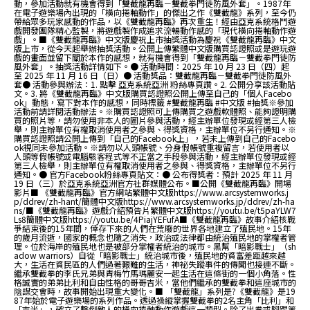
動，參加活動就有機會得到「雙截龍再臨－雙截拳門徒防風外套」。1987年
在電子遊樂場內出現的「橫向捲軸動作」的傑出之作《雙截龍》系列，至今仍
帶給眾多玩家感動的作品，以《雙截龍再臨》再次重生！經由亞克系統格鬥遊
戲開發團隊精心監製，將遊戲製作成追求流暢動作感的「現代橫向捲軸動作遊
戲」。■《雙截龍再臨》中文版慶祝上市抽獎活動為慶祝《雙截龍再臨》中文
版上市，從今天起舉辦抽獎活動。公開上傳繁體中文版購買認證照或是遊玩遊
戲的畫面並留下關於本作的感想，就有機會得到「雙截龍再臨－雙截拳門徒防
風外套」。抽獎活動詳情如下。● 活動時間：2025 年 10 月 23 日（四）起
至 2025 年 11 月 16 日（日）● 活動獎品：雙截龍再臨－雙截拳門徒防風外
套● 活動參與辦法：1. 點擊 亞克系統亞洲 粉絲專頁讚。2. 公開分享該活動貼
文。3. 將《雙截龍再臨》中文版購買認證照公開上傳至自己的「個人Facebo
ok」動態，寫下對本作的感想，同時標籤 #雙截龍再臨 #中文版 #抽獎※參加
活動前請詳閱活動辦法。※購買認證照可上傳購買之遊戲軟體照、能夠證明購
買的照片等，請勿使用非本人的圖片參與活動，經主辦單位發現或經第三人檢
舉，則主辦單位有權取消使用者之參與、得獎資格，主辦單位不另行通知。※
購買認證照請公開上傳到「自己的Facebook上」，若未上傳到自己的Facebo
ok視同未參加活動。※請勿以人頭帳號、分身假帳號重複留言，若使用者以
人頭等假帳號或電腦駭客程式等不正當之手段參與活動，經主辦單位發現或經
第三人檢舉，則主辦單位有權取消使用者之參與、得獎資格，主辦單位不另行
通知。● 官方Facebook粉絲專頁貼文：● 公布得獎者：預計 2025 年 11 月
19 日（三）於亞克系統亞洲官方社群媒體公布。■公開《雙截龍再臨》開場
影片■ 《雙截龍再臨》官方網站繁體中文版https://www.arcsystemworks.j
p/ddrev/zh-hant/簡體中文版https://www.arcsystemworks.jp/ddrev/zh-ha
ns/■《雙截龍再臨》遊戲介紹預告片繁體中文版https://youtu.be/t5paYLW7
Ls8簡體中文版https://youtu.be/4PiajYEFufA■《雙截龍再臨》故事介紹核戰
爭結束後的15年間，倖存下來的人們在荒廢的世界各地建立了殖民地。15年
的歲月流逝，國家的概念也隨之消失，政治或法律都由統治殖民地的掌權者管
理。位於海岸的殖民地也是被部分掌權者統治的城市。黑幫「暗影戰士」（sh
adow warriors）自從「暗影戰士」統治城市後，殖民地的貧富差距越來越
大，生活在貧民區的人們過著艱難的生活，神祕失蹤事件的傳聞也接連不斷。
繼承雙截拳的李氏兄弟與青梅竹馬瑪麗安一起生活在這條街的一個小角落。性
格誠實的弟弟比利和自由性格的哥哥吉米，當他們繼承的雙截拳和這座城市的
陰謀交會時，故事開始出現重大變化。■ 「雙截龍」系列是?《雙截龍》是19
87年始於電子遊樂場的系列作品。透過操縱掌握雙截拳的2名主角「比利」和
「吉米」，確立了擊倒敵人的橫向捲軸動作遊戲這一類型。除了出拳或腳踢等