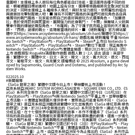
重圍吧！支援線上多人遊玩每位角色都能自訂技能。靈活運用各種不同的技
能，朝著通關目標前進吧！地圖上設有分支，選擇哪條路線將完全取決於玩家
的決定。同時支援線上 & 離線多人模式！與好友協力遊玩，依照屬性的組合
與連鎖技攻擊制壓敵人吧！■ 擁有不同戰鬥風格的英雄們可遊玩角色各自具
備獨特的戰鬥風格，玩家能依照自己的喜好與遊玩方式選擇角色。「加蘭德
拉」善於使用巨劍與死靈術，展開強力的近身戰鬥。「卡爾」揮舞矮人火銃與
雙拳作戰的爆破近戰型角色。「布羅姆」為了守護子民而踏上冒險的天才魔法
師。「西德」謎樣的戰士，追隨著靈魂的碎片。■ 《絕對魔權》官方網站繁
體中文https://www.arcsystemworks.jp/absolum/zh-hant/簡體中文https://
www.arcsystemworks.jp/absolum/zh-hans/ 遊戲名稱 絕對魔權 平臺 Ninten
do Switch™、PlayStation®5、PlayStation®4、Steam® 上市日 Nintendo S
witch™、PlayStation®5、PlayStation®4、Steam®數位下載版：現正販售中
Nintendo Switch™、PlayStation®5實體盒裝版：預計2025年11月6日（四）
上市 遊戲類型 Roguelite清版動作遊戲 遊戲人數 1~2人 語言 語音：英語字
幕：繁體中文、簡體中文、日文、英文、韓文、法文、義大利文、德文、西班
牙文、葡萄牙文、俄文、烏克蘭文 版權標誌 © 2025 Absolum, a game devel
oped by Supamonks, Guard Crush and Dotemu, and published by Arc Sy
stem Works.
02
2025.10
#新聞報導
《SaGa 碧翠之境》繁體中文版今日上市！舉辦慶祝上市活動！
亞克系統亞洲(ARC SYSTEM WORKS ASIA)宣布，SQUARE ENIX CO., LTD.《S
aGa》系列完全新作《SaGa 碧翠之境》繁體中文版已於今日（10月2日）在
PlayStation®5、PlayStation®4與 Nintendo Switch™平臺上市。並舉辦慶祝
上市活動。※實體盒裝版圖片僅供參考，實際商品可能會有所不同。《SaGa
碧翠之境》是亞克系統亞洲繼透過繁體中文化並販售的《SaGa 緋紅恩典 緋色
的野望》之後，於2024年全新推出的《SaGa》系列完全新作。講述六名主角
分成五組，在十七個世界中展開冒險的故事。本作不僅繼承了《SaGa》系列
特有的高自由度，以及隨著玩家選擇而變化的無窮無盡的劇情，還進一步進化
了指令戰鬥系統，帶來更具戰略性的遊戲玩法，完美展現《SaGa》系列的精
髓。《SaGa 碧翠之境》繁體中文版已於今日（2日）在PlayStation®5、Play
Station®4與 Nintendo Switch™平臺（實體盒裝版為 PlayStation®5、Ninten
do Switch™平臺）上市。由亞克系統亞洲至今為止推出的《SaGa》系列作品