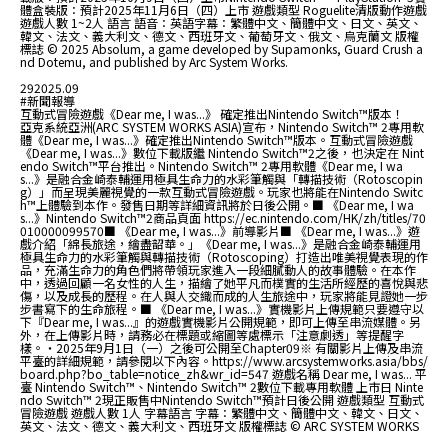
體盒裝版：預計2025年11月6日（四）上市 遊戲類型 Roguelite清版動作遊戲
遊戲人數 1~2人 語言 語音：英語字幕：繁體中文、簡體中文、日文、英文、
韓文、法文、義大利文、德文、西班牙文、葡萄牙文、俄文、烏克蘭文 版權
標誌 © 2025 Absolum, a game developed by Supamonks, Guard Crush a
nd Dotemu, and published by Arc System Works.
29
2025.09
#新聞報導
互動式冒險遊戲《Dear me, I was...》 確定推出Nintendo Switch™版本！
亞克系統亞洲(ARC SYSTEM WORKS ASIA)宣布，Nintendo Switch™ 2專用軟
體《Dear me, I was...》確定推出Nintendo Switch™版本。互動式冒險遊戲
《Dear me, I was...》數位下載版繼 Nintendo Switch™2之後，也決定在 Nint
endo Switch™平台推出。Nintendo Switch™ 2專用軟體《Dear me, I wa
s...》是融合金崎泰輔運用極具生命力的水彩筆觸與「轉描技術（Rotoscopin
g）」而呈現美麗視覺的一款互動式冒險遊戲。玩家也將能在Nintendo Switc
h™上體驗到本作。發售日期等詳細資訊將於日後公開。■ 《Dear me, I wa
s...》Nintendo Switch™2商品頁面 https://ec.nintendo.com/HK/zh/titles/70
010000099570■ 《Dear me, I was...》前導影片■ 《Dear me, I was...》遊
戲介紹「綿長旅途，繪盡韶華。」《Dear me, I was...》是融合金崎泰輔運用
極具生命力的水彩筆觸與轉描技術（Rotoscoping）打造出唯美視覺表現的作
品，充滿生命力的角色們將帶領玩家進入一段細膩動人的故事體驗。在本作
中，透過回顧一名女性的人生，描繪了她平凡而樸實的生活所經歷的喜悅與悲
傷，以及成長的歷程。在人與人交織而成的人生旅途中，玩家將能見證她一步
步書寫下的生命旅程。■ 《Dear me, I was...》實機影片上傳規範只要遵守以
下『Dear me, I was...』的遊戲實機影片公開規範，即可上傳至串流媒體。另
外，在上傳影片時，請務必在標題或縮圖等處標示「注意劇透」等提醒字
樣。・2025年9月1日（一）之後可公開至Chapter09※ 有關影片上傳及串流
平臺的詳細規範，請參閱以下內容。https://www.arcsystemworks.asia/bbs/
board.php?bo_table=notice_zh&wr_id=547 遊戲名稱 Dear me, I was... 平
臺 Nintendo Switch™、Nintendo Switch™ 2數位下載專用軟體 上市日 Ninte
ndo Switch™ 2現正販售中Nintendo Switch™預計日後公開 遊戲類型 互動式
冒險遊戲 遊戲人數 1人 字幕語言 字幕：繁體中文、簡體中文、韓文、日文、
英文、法文、德文、義大利文、西班牙文 版權標誌 © ARC SYSTEM WORKS