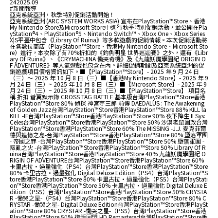
24
2025.09
#新聞報導
亞克系統亞洲，秋季特別促銷活動開始！
亞克系統亞洲 (ARC SYSTEM WORKS ASIA) 宣布在PlayStation™Store、香港
My Nintendo Store及Microsoft Store中進行秋季特別促銷活動，並公開在Pla
yStation®4、PlayStation®5、Nintendo Switch™、Xbox One、Xbox Series
X|S平臺中包含《Library Of Ruina》等多款遊戲的促銷情報。本次促銷活動將
在各數位商店（PlayStation™Store、香港My Nintendo Store、Microsoft Sto
re）進行，本次除了有70%折扣的《釣魚明星 世界巡迴賽》之外，還有《Libr
ary Of Ruina》、《CRYMACHINA 慟哭奇機》及《九龍妖魔學園紀 ORIGIN O
F ADVENTURE》等人氣遊戲也包含在內。詳細促銷期間及亞克系統亞洲的促
銷遊戲項目價格資訊如下。■【PlayStation™Store】- 2025 年 9 月 24 日
（三）～ 2025 年 10 月 8 日（三）■【香港My Nintendo Store】- 2025 年 9
月 24 日（三）~ 2025 年 10 月 8 日（三）■【Microsoft Store】- 2025 年 9
月 24 日（三）~ 2025 年 10 月 8 日（三）■【PlayStation™Store】 項目名
稱 折扣 蒼翼默示錄 CROSS TAG BATTLE 基本版台灣PlayStation™Store香港
PlayStation™Store 80% 偵探 神宮寺三郎 前傳 DAEDALUS : The Awakening
of Golden Jazz台灣PlayStation™Store香港PlayStation™Store 88% KILL la
KILL -IF台灣PlayStation™Store香港PlayStation™Store 90% 夜下降生 II Sys:
Celes台灣PlayStation™Store香港PlayStation™Store 50% 沙漠老鼠團改台灣
PlayStation™Store香港PlayStation™Store 60% The MISSING -J.J. 麥克菲爾
德與追憶之島-台灣PlayStation™Store香港PlayStation™Store 80% 墮落軍團
- 帝國之罪 -台灣PlayStation™Store香港PlayStation™Store 50% 墮落軍團 -
叛亂之火 -台灣PlayStation™Store香港PlayStation™Store 50% Library Of R
uina台灣PlayStation™Store香港PlayStation™Store 40% 九龍妖魔學園紀 O
RIGIN OF ADVENTURE台灣PlayStation™Store香港PlayStation™Store 60%
卡里古拉·過量強化（PS4）台灣PlayStation™Store香港PlayStation™Store
80% 卡里古拉·過量強化 Digital Deluxe Edition（PS4）台灣PlayStation™S
tore香港PlayStation™Store 80% 卡里古拉·過量強化（PS5）台灣PlayStati
on™Store香港PlayStation™Store 50% 卡里古拉·過量強化 Digital Deluxe E
dition（PS5）台灣PlayStation™Store香港PlayStation™Store 50% CRYSTA
R -慟哭之星-（PS4）台灣PlayStation™Store香港PlayStation™Store 80% C
RYSTAR -慟哭之星- Digital Deluxe Edition台灣PlayStation™Store香港PlaySt
ation™Store 80% CRYSTAR -慟哭之星-（PS5）台灣PlayStation™Store香港
PlayStation™Store 50% 復活同盟 HD Remastered台灣PlayStation™Store香