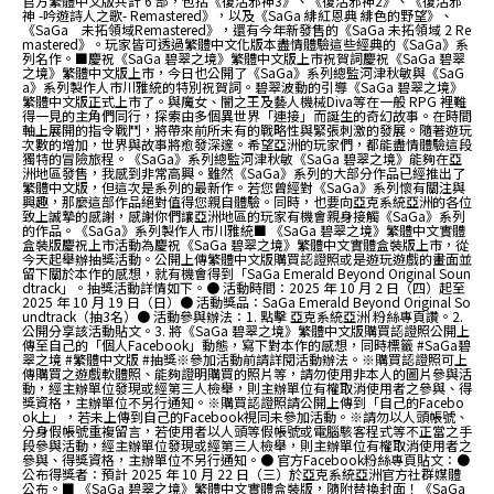
官方繁體中文版共計 6 部，包括《復活邪神3》、《復活邪神2》、《復活邪
神 -吟遊詩人之歌- Remastered》，以及《SaGa 緋紅恩典 緋色的野望》、
《SaGa 未拓領域Remastered》，還有今年新發售的《SaGa 未拓領域 2 Re
mastered》。玩家皆可透過繁體中文化版本盡情體驗這些經典的《SaGa》系
列名作。■慶祝《SaGa 碧翠之境》繁體中文版上市祝賀詞慶祝《SaGa 碧翠
之境》繁體中文版上市，今日也公開了《SaGa》系列總監河津秋敏與《SaG
a》系列製作人市川雅統的特別祝賀詞。碧翠波動的引導《SaGa 碧翠之境》
繁體中文版正式上市了。與魔女、闇之王及藝人機械Diva等在一般 RPG 裡難
得一見的主角們同行，探索由多個異世界「連接」而誕生的奇幻故事。在時間
軸上展開的指令戰鬥，將帶來前所未有的戰略性與緊張刺激的發展。隨著遊玩
次數的增加，世界與故事將愈發深邃。希望亞洲的玩家們，都能盡情體驗這段
獨特的冒險旅程。《SaGa》系列總監河津秋敏《SaGa 碧翠之境》能夠在亞
洲地區發售，我感到非常高興。雖然《SaGa》系列的大部分作品已經推出了
繁體中文版，但這次是系列的最新作。若您曾經對《SaGa》系列懷有關注與
興趣，那麼這部作品絕對值得您親自體驗。同時，也要向亞克系統亞洲的各位
致上誠摯的感謝，感謝你們讓亞洲地區的玩家有機會親身接觸《SaGa》系列
的作品。《SaGa》系列製作人市川雅統■ 《SaGa 碧翠之境》繁體中文實體
盒裝版慶祝上市活動為慶祝《SaGa 碧翠之境》繁體中文實體盒裝版上市，從
今天起舉辦抽獎活動。公開上傳繁體中文版購買認證照或是遊玩遊戲的畫面並
留下關於本作的感想，就有機會得到「SaGa Emerald Beyond Original Soun
dtrack」。抽獎活動詳情如下。● 活動時間：2025 年 10 月 2 日（四）起至
2025 年 10 月 19 日（日）● 活動獎品：SaGa Emerald Beyond Original So
undtrack（抽3名）● 活動參與辦法：1. 點擊 亞克系統亞洲 粉絲專頁讚。2.
公開分享該活動貼文。3. 將《SaGa 碧翠之境》繁體中文版購買認證照公開上
傳至自己的「個人Facebook」動態，寫下對本作的感想，同時標籤 #SaGa碧
翠之境 #繁體中文版 #抽獎※參加活動前請詳閱活動辦法。※購買認證照可上
傳購買之遊戲軟體照、能夠證明購買的照片等，請勿使用非本人的圖片參與活
動，經主辦單位發現或經第三人檢舉，則主辦單位有權取消使用者之參與、得
獎資格，主辦單位不另行通知。※購買認證照請公開上傳到「自己的Facebo
ok上」，若未上傳到自己的Facebook視同未參加活動。※請勿以人頭帳號、
分身假帳號重複留言，若使用者以人頭等假帳號或電腦駭客程式等不正當之手
段參與活動，經主辦單位發現或經第三人檢舉，則主辦單位有權取消使用者之
參與、得獎資格，主辦單位不另行通知。● 官方Facebook粉絲專頁貼文：●
公布得獎者：預計 2025 年 10 月 22 日（三）於亞克系統亞洲官方社群媒體
公布。■ 《SaGa 碧翠之境》繁體中文實體盒裝版，隨附替換封面！《SaGa