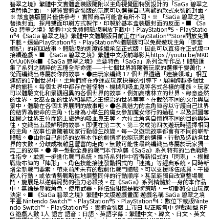
碧翠之境》繁體中文實體盒裝版隨附以主角視覺圖特別設計的「SaGa 碧翠之
境替換封面」，購買實體盒裝版的玩家可以選擇自己喜歡的款式來裝飾封面。
※ 該盒裝版圖片僅供參考，實際商品可能會有所不同。※ 「SaGa 碧翠之境
替換封面」採用雙面印刷方式製作，印製於基本盒裝版封面的反面。■ 《Sa
Ga 碧翠之境》繁體中文免費體驗版開放下載中！PlayStation®5、PlayStatio
n®4《SaGa 碧翠之境》繁體中文體驗版目前正在PlayStation™Store開放免費
下載。透過PlayStation®5、PlayStation®4體驗版可以免費遊玩主角「御堂
綱紀」的初回故事。體驗版的進度能繼承至正式版，因此可以直接在正式版中
接續遊戲。■ 《SaGa 碧翠之境》繁體中文版前導影片https://youtu.be/MKD
OrUu0N9k■ 《SaGa 碧翠之境》主要特色「SaGa」系列全新作品！體驗匯
集了系列之精粹的五種全新命運——十七個世界將隨著玩家的選擇千變萬化，
從而編織出專屬於你的故事。●由玩家編織 17 個世界透過「連接領域」相互
連結的17個世界中，主角們將在命運或玩家抉擇的引導下，展開跨越多個世
界的旅程。每個世界中都存在著怪物、機械和吸血鬼等各式各樣的種族。玩家
可以體驗文化和景觀迥異的各個世界的故事，例如高樓林立的世界、綠意盎然
的世界、女巫支配的世界和黑暗之王統治的世界等等。在截然不同的文化與風
景中，體驗在各個世界展開的故事吧。●各具魅力的主角陣容以守護自己世界
的結界為使命的主角、化身為小學生的魔女參加魔女修行的過程，以及試圖奪
回闇之世界王位而踏上旅途的吸血鬼王等。六位主角各自懷抱不同的目的與過
往，交織出五段鮮明的故事。即便在第二次、第三次或第四次遊玩時選擇相同
的主角，故事也會隨著玩家行動發生改變。每一次遊玩故事都會有不同的嶄新
體驗。●由你自己創造的故事本作的劇情將依照玩家的選擇、行動及造訪各世
界的次數，分歧成複雜且豐富的走向。無數可能性最終編織出專屬於玩家獨一
無二的故事。● 牽一髮動全身的戰鬥本作承襲《SaGa》系列特有的出色戰略
性指令，並進一步進化戰鬥系統。維持系列作中習得新招式的「閃現」、根據
戰術布陣的「陣形」、角色技能接連發動招式的「連攜」等經典系統。同時新
增全新戰鬥要素，帶來前所未有的戲劇化戰鬥體驗。可以支援隊伍成員、干擾
敵人行動，或依情勢戰略性地調整同伴的行動順序。甚至能獨自改寫整場戰
鬥，施展足以逆轉局勢的強力必殺技。在《SaGa》系列精髓於一身的本作品
中，無論是參戰角色、使用武器、隊伍編組還是戰術策略，一切都將交由玩家
決定。■ 《SaGa 碧翠之境》繁體中文版遊戲畫面 遊戲名稱 SaGa 碧翠之境
平臺 Nintendo Switch™、PlayStation®5、PlayStation®4：數位下載版Ninte
ndo Switch™、PlayStation®5：實體盒裝版 上市日 現正販售中 遊戲類型 RP
G 遊戲人數 1人 語言 語音：日語、英語字幕：繁體中文、韓文、日文、英文