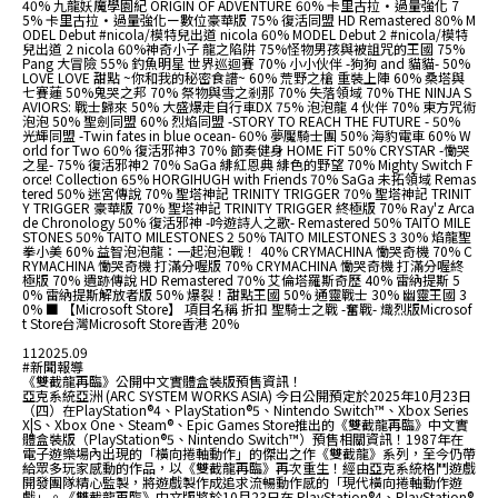
40% 九龍妖魔學園紀 ORIGIN OF ADVENTURE 60% 卡里古拉·過量強化 7
5% 卡里古拉·過量強化ー數位豪華版 75% 復活同盟 HD Remastered 80% M
ODEL Debut #nicola/模特兒出道 nicola 60% MODEL Debut 2 #nicola/模特
兒出道 2 nicola 60% ​神奇小子 龍之陷阱 75% ​怪物男孩與被詛咒的王國 75%
Pang 大冒險 55% 釣魚明星 世界巡迴賽 70% 小小伙伴 -狗狗 and 貓貓- 50%
LOVE LOVE 甜點 ~你和我的秘密食譜~ 60% 荒野之槍 重裝上陣 60% 桑塔與
七賽蓮 50% ​鬼哭之邦 70% 祭物與雪之剎那 70% 失落領域 70% THE NINJA S
AVIORS: 戰士歸來 50% 大盛爆走自行車DX 75% 泡泡龍 4 伙伴 70% 東方咒術
泡泡 50% 聖劍同盟 60% 烈焰同盟 -STORY TO REACH THE FUTURE - 50%
光輝同盟 -Twin fates in blue ocean- 60% 夢魘騎士團 50% 海豹電車 60% W
orld for Two 60% 復活邪神3 70% 節奏健身 HOME FiT 50% CRYSTAR -慟哭
之星- 75% 復活邪神2 70% SaGa 緋紅恩典 緋色的野望 70% Mighty Switch F
orce! Collection 65% HORGIHUGH with Friends 70% SaGa 未拓領域 Remas
tered 50% 迷宮傳說 70% 聖塔神記 TRINITY TRIGGER 70% 聖塔神記 TRINIT
Y TRIGGER 豪華版 70% 聖塔神記 TRINITY TRIGGER 終極版 70% Ray'z Arca
de Chronology 50% 復活邪神 -吟遊詩人之歌- Remastered 50% TAITO MILE
STONES 50% TAITO MILESTONES 2 50% TAITO MILESTONES 3 30% 焰龍聖
拳小美 60% 益智泡泡龍：一起泡泡戰！ 40% CRYMACHINA 慟哭奇機 70% C
RYMACHINA 慟哭奇機 打滿分喔版 70% CRYMACHINA 慟哭奇機 打滿分喔終
極版 70% 遺跡傳說 HD Remastered 70% 艾倫塔羅斯奇歷 40% 雷納提斯 5
0% 雷納提斯解放者版 50% 爆裂！甜點王國 50% 通靈戰士 30% 幽靈王國 3
0% ■ 【Microsoft Store】 項目名稱 折扣 聖騎士之戰 -奮戰- 熾烈版Microsof
t Store台灣Microsoft Store香港 20%
11
2025.09
#新聞報導
《雙截龍再臨》公開中文實體盒裝版預售資訊！
亞克系統亞洲 (ARC SYSTEM WORKS ASIA) 今日公開預定於2025年10月23日
（四）在PlayStation®4、PlayStation®5、Nintendo Switch™、Xbox Series
X|S、Xbox One、Steam®、Epic Games Store推出的《雙截龍再臨》中文實
體盒裝版（PlayStation®5、Nintendo Switch™）預售相關資訊！1987年在
電子遊樂場內出現的「橫向捲軸動作」的傑出之作《雙截龍》系列，至今仍帶
給眾多玩家感動的作品，以《雙截龍再臨》再次重生！經由亞克系統格鬥遊戲
開發團隊精心監製，將遊戲製作成追求流暢動作感的「現代橫向捲軸動作遊
戲」。《雙截龍再臨》中文版將於10月23日在 PlayStation®4、PlayStation®