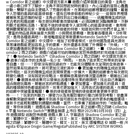
w Corridor 影之迴廊》中文版官方影片■ 遊戲介紹某個夏日的黃昏，主角在
一處小巷口停下了腳步。主角不禁回想起兒時的夏日，內心深處的冒險心蠢蠢
欲動，雙腳不由自主便踏入了荒廢的巷弄。在黑暗的迴廊裡響起的鐘聲，戴著
令人恐懼的面具的能面徘徊者。還有召喚徘徊者的神秘少女……這個世界裡隱
藏著無常且悲傷的祕密，主角必須找到出口後逃離這……- 逃離隨機生成的迷
宮古老的和風迴廊，每次遊玩時都會改變結構。必須因應狀況臨機應變，冷靜
判斷才能開拓活路！- 緊追不捨的徘徊者令人感到噁心的能面徘徊者，會用視
覺與聽覺緊追玩家。掌握各類型徘徊者的特徵，知道如何對付他們才是上策！
- 豐富的物品道具無論是大房間、小房間或是櫥櫃，散落著各種道具。分析現
況，善用各種道具吧！- 新增難度設定等新要素Nintendo Switch™《Shadow
Corridor 影之迴廊》中文版中，增加了初學者模式、迷你地圖及道具光源效
果等讓遊戲能更加容易上手的要素。另外還基本搭載了外傳關卡「外緣」，可
以更加盡情遊玩更新後的《Shadow Corridor 影之迴廊》。■ 《Shadow C
orridor 2 雨之四葩》遊戲介紹最可怕的隨機迷宮恐怖遊戲終於完成進化回歸
了！● Nintendo Switch™《Shadow Corridor 2 雨之四葩》中文版官方影片
● 故事介紹本作的主角是一名少女「時雨」。她為了追求死亡所帶來的安寧
而自盡，但……？即使沒有遊玩過前作，也能充分體驗本次呈現的全新故事。
當然如果有玩過前作，將可更加沉浸於其中。● 更加龐大的隨機生成迷宮與
前作相比，這次的隨機生成迷宮規模更進一步擴大。寬廣的迴廊會在每次遊玩
時變化構造，沒有固定的攻略法。根據瞬息萬變的情況靈活應對，朝著出口前
進吧！● 歌牌系統收集可以發揮出各種特殊效果的歌牌吧！找出自己專屬的
組合與遊玩風格，朝著迷宮的終點邁進！● 更加豐富、更加進化的道具！道
具的種類與特色都遠超前作，效果也更加強大！活用各式各樣的道具，在廣闊
的迴廊中突破重重難關！● 新的徘徊者新登場的徘徊者將會更棘手更恐
怖……！？玩家的判斷力、爆發力以及克服恐懼的行動力將受到考驗！使盡渾
身解數突破逆境吧！●新手到高手皆可遊玩本作提供比前作更多的難度選項，
讓新手也能輕鬆體驗到通關的樂趣。當然，也準備了超越前作的「地獄級」難
度，等你來挑戰！ 遊戲名稱 Shadow Corridor 影之迴廊+雨之四葩 Collectio
n 平臺 Nintendo Switch™實體盒裝版 上市日 預計2025年10月30日（四）上
市 遊戲類型 逃脫恐怖遊戲 遊戲人數 1人 字幕語言 Shadow Corridor 影之迴
廊：繁體中文、簡體中文、韓文、日文、英文、俄羅斯文Shadow Corridor 2
雨之四葩：繁體中文、簡體中文、韓文、日文、英文 版權標誌 © 城間一樹 /R
egista ©Space Onigiri Game/RegistaPublished by ARC SYSTEM WORKS
10
2025.10