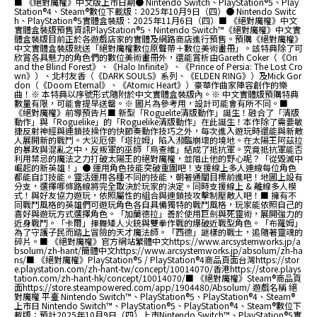
■ 《絕對魔權》中文版上市日期● Nintendo Switch、PlayStation®5、Play
Station®4、Steam®數位下載版：2025年10月9日（四）● Nintendo Switc
h、PlayStation®5實體盒裝版：2025年11月6日（四）■ 《絕對魔權》中文
實體盒裝版預售資訊PlayStation®5、Nintendo Switch™《絕對魔權》中文實
體盒裝版目前正於各遊戲店家的實體及網路商店進行預售。預購《絕對魔權》
中文實體盒裝版就送「絕對魔權數位原聲帶＋數位美術畫冊」。該特典除了可
欣賞各具魅力的角色們的數位美術畫冊外，還能賞析由Gareth Coker（《Ori
and the Blind Forest》、《Halo Infinite》、《Prince of Persia: The Lost Cro
wn》）、北村友香（《DARK SOULS》系列、《ELDEN RING》）及Mick Gor
don（《Doom Eternal》、《Atomic Heart》）豪華作曲家陣容創作的樂
曲！※ 本特典以序號形式隨附於中文實體盒裝版內。※ 中文實體版預購特典
數量有限，可能會提早送罄。※ 圖片為參考用，設計可能會有所不同。■
《絕對魔權》前導預告片■ 新型「Roguelite清版動作」誕生！融合了「清版
動作」與「Roguelike」的「Roguelike清版動作」在此誕生！本作除了需要敏
捷反射神經與連鎖技操作的快節奏動作技巧之外，每次進入遊玩時還能與新敵
人展開新的戰鬥。大災厄使「塔拉姆」陷入瀕臨崩壞的境地。在太陽王阿茲拉
的暴政與混亂之中，反叛軍的巫師「烏查維」結成了抵抗軍。究竟抵抗軍能否
利用禁忌的魔法之力打破太陽王的絕對魔權，並阻止他的野心呢？「從毀滅中
崛起的新英雄！」● 運用角色技能突破重圍吧！支援線上多人連線每位角色
都能自訂技能。靈活運用各種不同的技能，朝著通關目標前進吧！地圖上設有
分支，選擇哪條路線將完全取決於玩家的決定。同時支援線上 & 離線多人模
式！與好友協力遊玩，依照屬性的組合與連鎖技攻擊制壓敵人吧！■ 擁有不
同戰鬥風格的英雄們可遊玩角色各自具備獨特的戰鬥風格，玩家能依照自己的
喜好與遊玩方式選擇角色。「加蘭德拉」善於使用巨劍與死靈術，展開強力的
近身戰鬥。「卡爾」揮舞矮人火銃與雙拳作戰的爆破近戰型角色。「布羅姆」
為了守護子民而踏上冒險的天才魔法師。「西德」謎樣的戰士，追隨著靈魂的
碎片。■ 《絕對魔權》官方網站繁體中文https://www.arcsystemworks.jp/a
bsolum/zh-hant/簡體中文https://www.arcsystemworks.jp/absolum/zh-ha
ns/■ 《絕對魔權》PlayStation®5 / PlayStation®4商品頁面台灣https://stor
e.playstation.com/zh-hant-tw/concept/10014070/香港https://store.plays
tation.com/zh-hant-hk/concept/10014070/■ 《絕對魔權》Steam®商品頁
面https://store.steampowered.com/app/1904480/Absolum/ 遊戲名稱 絕
對魔權 平臺 Nintendo Switch™、PlayStation®5、PlayStation®4、Steam®
上市日 Nintendo Switch™、PlayStation®5、PlayStation®4、Steam®數位下
載版：預計2025年10月9日（四）上市Nintendo Switch™、PlayStation®5實