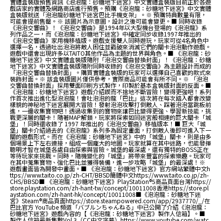
實體盒裝版預售資訊《泡泡龍：砂糖地下迷宮》中文實體盒裝版目前正於各遊
戲店家的實體及網路商店進行預售。預購《泡泡龍：砂糖地下迷宮》中文實體
盒裝版就送「泡泡龍砂糖地下迷宮巴比手機支架」。※ 預購特典數量有限，
可能會提前售罄。※ 該圖片為示意圖，設計之後可能會變更。■ 同時收錄
《泡泡交響曲》！《泡泡交響曲》是1994年以大型機台登場的《泡泡龍》系
列作品之一，而《泡泡龍：砂糖地下迷宮》中確定同步收錄1997年推出的
《泡泡交響曲》家用機移植版。遊戲支援雙人同時遊玩，玩家可從4名角色中
選擇一名，透過吐出泡泡將敵人困住並戳破來消滅它們的關卡泡泡動作遊戲。
遊戲中還會出現許多以TAITO其他作品為主題的世界與角色。■ 《泡泡龍：砂
糖地下迷宮》中文實體盒裝版隨附「泡泡交響曲替換封面」！《泡泡龍：砂糖
地下迷宮》中文實體盒裝版隨附同時收錄的《泡泡交響曲》為主題設計而成的
「泡泡交響曲替換封面」。購買實體盒裝版的玩家可以選擇自己喜歡的款式來
裝飾封面。※ 該盒裝版圖片僅供參考，實際商品可能會有所不同。※ 「泡泡
交響曲替換封面」採用雙面印刷方式製作，印製於基本盒裝版封面的反面。■
《泡泡龍：砂糖地下迷宮》遊戲介紹鍥而不捨地不斷冒險！變得更強吧！系列
作首次推出進化型泡泡龍！會吐泡泡的龍「巴比」這次將在每次踏入都會改變
樣貌的神秘地下迷宮展開大冒險！發射泡泡攻擊打倒敵人、踩著泡泡當跳板前
進，一邊收集寶物吧！透過收集到的寶物來讓巴比變得更強、學習新技能，挑
戰更深層的關卡！隨著MAP解鎖，玩家將探索如同迷宮般相連的巨大關卡「城
堡」！同時還收錄了 1997 年推出的《泡泡交響曲》移植版本！■ 巨大「城
堡」關卡介紹過去的《泡泡龍》系列多為固定畫面，打倒敵人後即可進入下一
關的遊戲形式。而在《泡泡龍：砂糖地下迷宮》中的「城堡」關卡，則是由多
個場景上下左右連接，組成一個龐大的地圖。玩家就算在其中迷路，也能發揮
聰明才智在城堡各處自由探索與冒險。城堡的最深處，還有獨特的BOSS正在
等待玩家來挑戰。同時，隨機變化的「城堡」將帶來豐富的探索樂趣。玩家可
在其中蒐集寶物、強化巴比並獲得裝備，進一步攻略「城堡」的最深處！※
遊戲畫面皆為開發中畫面。■ 《泡泡龍：砂糖地下迷宮》官方網站繁體中文h
ttps://www.taito.co.jp/zh-CHT/BBSD簡體中文https://www.taito.co.jp/zh-
CHS/BBSD■ 《泡泡龍：砂糖地下迷宮》PlayStation®5商品頁面台灣https://
store.playstation.com/zh-hant-tw/concept/10011008香港https://store.pl
aystation.com/zh-hant-hk/concept/10011008■《泡泡龍：砂糖地下迷
宮》Steam®商品頁面https://store.steampowered.com/app/2937770/_/在
巴比官方 YouTube 頻道「バブルンちゃんねる」中已公開了介紹《泡泡龍：
砂糖地下迷宮》遊戲內容的【《泡泡龍：砂糖地下迷宮》製作人信箱】。■
製作人信箱最新集數Vol.3（CC中文字幕）https://www.youtube.com/watc