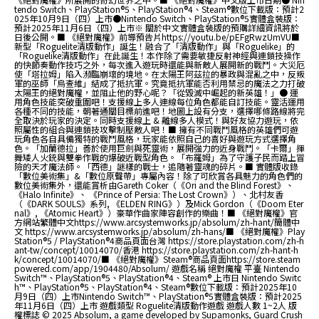
tendo Switch、PlayStation®5、PlayStation®4、Steam®數位下載版：預計2
025年10月9日（四）上市●Nintendo Switch、PlayStation®5實體盒裝版：
預計2025年11月6日（四）上市※ 關於中文實體盒裝版的預購詳細資訊將於
日後公開。■ 《絕對魔權》前導預告片https://youtu.be/pEFgRwzUmVU■
新型「Roguelite清版動作」誕生！融合了「清版動作」與「Roguelike」的
「Roguelike清版動作」在此誕生！本作除了需要敏捷反射神經與連鎖技操作
的快節奏動作技巧之外，每次進入遊玩時還能與新敵人展開新的戰鬥。大災厄
使「塔拉姆」陷入瀕臨崩壞的境地。在太陽王阿茲拉的暴政與混亂之中，反叛
軍的巫師「烏查維」結成了抵抗軍。究竟抵抗軍能否利用禁忌的魔法之力打破
太陽王的絕對魔權，並阻止他的野心呢？「從毀滅中崛起的新英雄！」● 運
用角色技能突破重圍吧！支援線上多人連線每位角色都能自訂技能。靈活運用
各種不同的技能，朝著通關目標前進吧！地圖上設有分支，選擇哪條路線將完
全取決於玩家的決定。同時支援線上 & 離線多人模式！與好友協力遊玩，依
照屬性的組合與連鎖技攻擊制壓敵人吧！■ 擁有不同戰鬥風格的英雄們可遊
玩角色各自具備獨特的戰鬥風格，玩家能依照自己的喜好與遊玩方式選擇角
色。「加蘭德拉」善於使用巨劍與死靈術，展開強力的近身戰鬥。「卡爾」揮
舞矮人火銃與雙拳作戰的爆破近戰型角色。「布羅姆」為了守護子民而踏上冒
險的天才魔法師。「西德」謎樣的戰士，追隨著靈魂的碎片。■ 實體版收錄
「數位美術集」&「數位原聲帶」專屬內容！除了可欣賞各具魅力的角色們的
數位美術集外，還能賞析由Gareth Coker（《Ori and the Blind Forest》、
《Halo Infinite》、 《Prince of Persia: The Lost Crown》）、北村友香
（《DARK SOULS》系列, 《ELDEN RING》）及Mick Gordon（《Doom Eter
nal》, 《Atomic Heart》）豪華作曲家陣容創作的樂曲！■ 《絕對魔權》官
方網站繁體中文https://www.arcsystemworks.jp/absolum/zh-hant/簡體中
文 https://www.arcsystemworks.jp/absolum/zh-hans/■ 《絕對魔權》Play
Station®5 / PlayStation®4商品頁面台灣 https://store.playstation.com/zh-h
ant-tw/concept/10014070/香港 https://store.playstation.com/zh-hant-h
k/concept/10014070/■ 《絕對魔權》Steam®商品頁面https://store.steam
powered.com/app/1904480/Absolum/ 遊戲名稱 絕對魔權 平臺 Nintendo
Switch™、PlayStation®5、PlayStation®4、Steam® 上市日 Nintendo Switc
h™、PlayStation®5、PlayStation®4、Steam®數位下載版：預計2025年10
月9日（四）上市Nintendo Switch™、PlayStation®5實體盒裝版：預計2025
年11月6日（四）上市 遊戲類型 Roguelite清版動作遊戲 遊戲人數 1~2人 版
權標誌 © 2025 Absolum, a game developed by Supamonks, Guard Crush