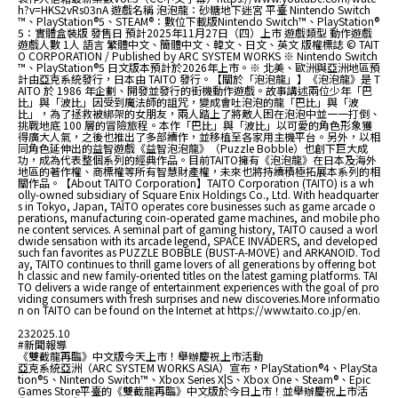
h?v=HKS2vRs03nA 遊戲名稱 泡泡龍：砂糖地下迷宮 平臺 Nintendo Switch
™、PlayStation®5、STEAM®：數位下載版Nintendo Switch™、PlayStation®
5：實體盒裝版 發售日 預計2025年11月27日（四）上市 遊戲類型 動作遊戲
遊戲人數 1人 語言 繁體中文、簡體中文、韓文、日文、英文 版權標誌 © TAIT
O CORPORATION / Published by ARC SYSTEM WORKS ※ Nintendo Switch
™、PlayStation®5 日文版本預計於2026年上市。※ 北美、歐洲與亞洲地區預
計由亞克系統發行，日本由 TAITO 發行。【關於「泡泡龍」】《泡泡龍》是 T
AITO 於 1986 年企劃、開發並發行的街機動作遊戲。故事講述兩位少年「巴
比」與「波比」因受到魔法師的詛咒，變成會吐泡泡的龍「巴比」與「波
比」，為了拯救被綁架的女朋友，兩人踏上了將敵人困在泡泡中並一一打倒、
挑戰地底 100 層的冒險旅程。本作「巴比」與「波比」以可愛的角色形象獲
得廣大人氣，之後也推出了多部續作，並移植至各家用主機平台。另外，以相
同角色延伸出的益智遊戲《益智泡泡龍》（Puzzle Bobble）也創下巨大成
功，成為代表整個系列的經典作品。目前TAITO擁有《泡泡龍》在日本及海外
地區的著作權、商標權等所有智慧財產權，未來也將持續積極拓展本系列的相
關作品。【About TAITO Corporation】TAITO Corporation (TAITO) is a wh
olly-owned subsidiary of Square Enix Holdings Co., Ltd. With headquarter
s in Tokyo, Japan, TAITO operates core businesses such as game arcade o
perations, manufacturing coin-operated game machines, and mobile pho
ne content services. A seminal part of gaming history, TAITO caused a worl
dwide sensation with its arcade legend, SPACE INVADERS, and developed
such fan favorites as PUZZLE BOBBLE (BUST-A-MOVE) and ARKANOID. Tod
ay, TAITO continues to thrill game lovers of all generations by offering bot
h classic and new family-oriented titles on the latest gaming platforms. TAI
TO delivers a wide range of entertainment experiences with the goal of pro
viding consumers with fresh surprises and new discoveries.More informatio
n on TAITO can be found on the Internet at https://www.taito.co.jp/en.
23
2025.10
#新聞報導
《雙截龍再臨》中文版今天上市！舉辦慶祝上市活動
亞克系統亞洲（ARC SYSTEM WORKS ASIA）宣布，PlayStation®4、PlaySta
tion®5、Nintendo Switch™、Xbox Series X|S、Xbox One、Steam®、Epic
Games Store平臺的《雙截龍再臨》中文版於今日上市！並舉辦慶祝上市活