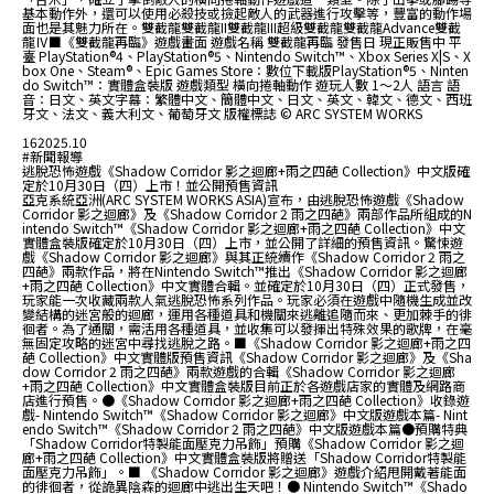
基本動作外，還可以使用必殺技或撿起敵人的武器進行攻擊等，豐富的動作場
面也是其魅力所在。雙截龍雙截龍II雙截龍III超級雙截龍雙截龍Advance雙截
龍Ⅳ■《雙截龍再臨》遊戲畫面 遊戲名稱 雙截龍再臨 發售日 現正販售中 平
臺 PlayStation®4、PlayStation®5、Nintendo Switch™、Xbox Series X|S、X
box One、Steam®、Epic Games Store：數位下載版PlayStation®5、Ninten
do Switch™：實體盒裝版 遊戲類型 橫向捲軸動作 遊玩人數 1～2人 語言 語
音：日文、英文字幕：繁體中文、簡體中文、日文、英文、韓文、德文、西班
牙文、法文、義大利文、葡萄牙文 版權標誌 © ARC SYSTEM WORKS
16
2025.10
#新聞報導
逃脫恐怖遊戲《Shadow Corridor 影之迴廊+雨之四葩 Collection》中文版確
定於10月30日（四）上市！並公開預售資訊
亞克系統亞洲(ARC SYSTEM WORKS ASIA)宣布，由逃脫恐怖遊戲《Shadow
Corridor 影之迴廊》及《Shadow Corridor 2 雨之四葩》兩部作品所組成的N
intendo Switch™《Shadow Corridor 影之迴廊+雨之四葩 Collection》中文
實體盒裝版確定於10月30日（四）上市，並公開了詳細的預售資訊。驚悚遊
戲《Shadow Corridor 影之迴廊》與其正統續作《Shadow Corridor 2 雨之
四葩》兩款作品，將在Nintendo Switch™推出《Shadow Corridor 影之迴廊
+雨之四葩 Collection》中文實體合輯。並確定於10月30日（四）正式發售，
玩家能一次收藏兩款人氣逃脫恐怖系列作品。玩家必須在遊戲中隨機生成並改
變結構的迷宮般的迴廊，運用各種道具和機關來逃離追隨而來、更加棘手的徘
徊者。為了通關，需活用各種道具，並收集可以發揮出特殊效果的歌牌，在毫
無固定攻略的迷宮中尋找逃脫之路。■《Shadow Corridor 影之迴廊+雨之四
葩 Collection》中文實體版預售資訊《Shadow Corridor 影之迴廊》及《Sha
dow Corridor 2 雨之四葩》兩款遊戲的合輯《Shadow Corridor 影之迴廊
+雨之四葩 Collection》中文實體盒裝版目前正於各遊戲店家的實體及網路商
店進行預售。●《Shadow Corridor 影之迴廊+雨之四葩 Collection》收錄遊
戲- Nintendo Switch™《Shadow Corridor 影之迴廊》中文版遊戲本篇- Nint
endo Switch™《Shadow Corridor 2 雨之四葩》中文版遊戲本篇●預購特典
「Shadow Corridor特製能面壓克力吊飾」預購《Shadow Corridor 影之迴
廊+雨之四葩 Collection》中文實體盒裝版將贈送「Shadow Corridor特製能
面壓克力吊飾」。■ 《Shadow Corridor 影之迴廊》遊戲介紹甩開戴著能面
的徘徊者，從詭異陰森的迴廊中逃出生天吧！● Nintendo Switch™《Shado