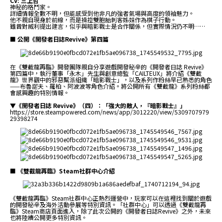
CV: 三上哲
神秘的格鬥家。
詳細情報全數不明，但能感受到他非凡的強者氣場與高度的領袖魅力。
他不親自現身於前線，而是操控雙胞胎刺客姊妹作為棋子行動。
雖曾對威利提出建言，似乎與暗影戰士是合作關係，但實際情況仍不明……
■ 公開《開發者日誌Revive》第四篇
在《雙截龍再臨》開發團隊親自分享遊戲開發秘辛的《開發者日誌 Revive》
第四篇中，執行董事「永木」先生與創意總監「CAILTEUX」將介紹《雙截
龍》世界觀中的邪惡幫派組織「暗影戰士」，以及系列作粉絲早已熟悉的角色
——布魯諾夫、羅柏、阿波波等角色介紹。將公開所有《雙截龍》系列粉絲都
會感興趣的特別情報。
▼《開發者日誌 Revive》（四）：「強大的敵人，『暗影戰士』」
https://store.steampowered.com/news/app/3012220/view/5309707979
29398274
■ 《雙截龍再臨》Steam社群中心介紹
《雙截龍再臨》Steam社群中心正熱烈運營中，玩家可以在這裡找到關於遊戲
的開發秘辛及海外活動參展等特別資訊。「社群中心」可以透過《雙截龍再
臨》Steam商店頁面進入，除了此次公開的《開發者日誌Revive》之外，未來
也將陸續公開更多特別資訊。