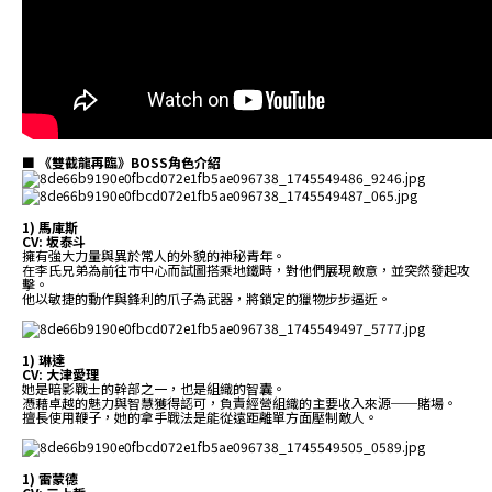
■ 《雙截龍再臨》BOSS角色介紹
1) 馬庫斯
CV: 坂泰斗
擁有強大力量與異於常人的外貌的神秘青年。
在李氏兄弟為前往市中心而試圖搭乘地鐵時，對他們展現敵意，並突然發起攻
擊。
他以敏捷的動作與鋒利的爪子為武器，將鎖定的獵物步步逼近。
1) 琳達
CV: 大津愛理
她是暗影戰士的幹部之一，也是組織的智囊。
憑藉卓越的魅力與智慧獲得認可，負責經營組織的主要收入來源──賭場。
擅長使用鞭子，她的拿手戰法是能從遠距離單方面壓制敵人。
1) 雷蒙德