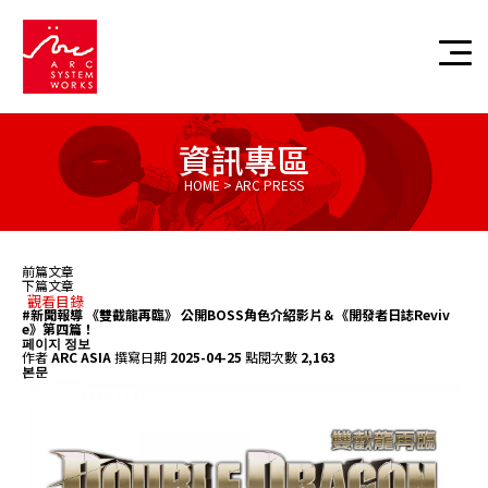
資訊專區
HOME > ARC PRESS
前篇文章
下篇文章
觀看目錄
#新聞報導
《雙截龍再臨》 公開BOSS角色介紹影片＆《開發者日誌Reviv
e》第四篇！
페이지 정보
作者
ARC ASIA
撰寫日期
2025-04-25
點閱次數
2,163
본문