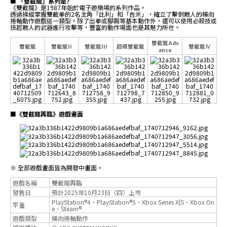
■ 「雙截龍」系列是?
《雙截龍》是1987年始於電子遊樂場的系列作品。
透過操縱掌握雙截拳的2名主角「比利」和「吉米」，確立了擊倒敵人的橫向
捲軸動作遊戲這一類型。除了出拳或腳踢等基本動作外，還可以使用必殺技或
撿起敵人的武器進行攻擊等，豐富的動作場面也是其魅力所在。
雙截龍Adv
雙截龍
雙截龍II
雙截龍III
超級雙截龍
雙截龍Ⅳ
ance
■《雙截龍再臨》遊戲畫面
※ 全部遊戲畫面皆為開發中畫面。
遊戲名稱
雙截龍再臨
發售日
預計2025年10月23日（四）上市
PlayStation®4、PlayStation®5、Xbox Series X|S、Xbox On
平臺
e、Steam®
遊戲類型
橫向捲軸動作