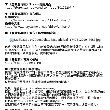
▼ 《雙截龍再臨》Steam商店頁面
https://store.steampowered.com/app/3012220/_/
▼ 《雙截龍再臨》官方網站
繁體中文版
https://www.arcsystemworks.jp/ddrev/zh-hant/
簡體中文版
https://www.arcsystemworks.jp/ddrev/zh-hans/
■ 《雙截龍再臨》官方Ｘ帳號相關資訊
包含《雙截龍再臨》在內，能獲得雙截龍系列作最新情報的官方X（原Twitte
r）帳號現正運營中。日後也將陸續公開開發祕辛及歷代遊戲介紹等內容，向
粉絲們傳達「雙截龍系列」的相關情報。
■ 《雙截龍》官方Ｘ帳號
https://x.com/DD1987_PR
■《雙截龍再臨》故事介紹
核戰爭結束後的15年間，倖存下來的人們在荒廢的世界各地建立了殖民地。
15年的歲月流逝，國家的概念也隨之消失，政治或法律都由統治殖民地的掌
權者管理。
位於海岸的殖民地也是被部分掌權者統治的城市。
黑幫「暗影戰士」（shadow warriors）
自從「暗影戰士」統治城市後，殖民地的貧富差距越來越大，生活在貧民區的
人們過著艱難的生活，神祕失蹤事件的傳聞也接連不斷。
繼承雙截拳的李氏兄弟與青梅竹馬瑪麗安一起生活在這條街的一個小角落。
性格誠實的弟弟比利和自由性格的哥哥吉米，
當他們繼承的雙截拳和這座城市的陰謀交會時，故事開始出現重大變化。