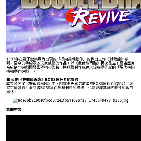
1987年在電子遊樂場內出現的「橫向捲軸動作」的傑出之作《雙截龍》系
列，至今仍帶給眾多玩家感動的作品，以《雙截龍再臨》再次重生！經由亞克
系統格鬥遊戲開發團隊精心監製，將遊戲製作成追求流暢動作感的「現代橫向
捲軸動作遊戲」。
■ 公開《雙截龍再臨》BOSS角色介紹影片
本次公開了《雙截龍再臨》中，阻擋李氏兄弟前進的BOSS角色介紹影片。玩
家可透過影片看到各BOSS角色獨具個性的模樣，也能見識其具代表性的戰鬥
風格。
繁體中文