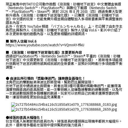
現正販售中的TAITO公司動作遊戲《泡泡龍：砂糖地下迷宮》中文實體盒裝版
（Nintendo Switch™、PlayStation®5）與數位下載版（Nintendo Switch
™、PlayStation®5、Steam®）將於 2026 年 8 月 20日（四）透過免費大型更
新升級為《泡泡龍：砂糖地下迷宮強化版》。已購買《泡泡龍：砂糖地下迷
宮》中文版的玩家，也能免費升級並親自體驗加入多項新要素與平衡調整後的
版本內容。
此外，在官方 YouTube 頻道 「バブルンちゃんねる」 上，也公開了由本作主
角巴比與製作人《泡泡龍：砂糖地下迷宮》製作人信箱 Vol.6。影片中介紹了
本次更新新增的遊戲內容，以及更新相關的詳細資訊。
■ 製作人信箱 Vol.6
https://www.youtube.com/watch?v=VQmrAY-ffkU
■ 《泡泡龍：砂糖地下迷宮強化版》主要更新內容
透過從PlayStation®5、Nintendo Switch™、Steam® 平臺的《泡泡龍：砂糖
地下迷宮》中文版更新至《泡泡龍：砂糖地下迷宮強化版》，將新增多項能提
升挑戰地下迷宮的期待感與成就感的全新要素，並預計同時進行多項遊戲平衡
調整。
● 由波比所引導的「獎勵傳送門」讓樂趣全面強化！
主角巴比的雙胞胎弟弟波比即將登場，幫助巴比展開冒險！
在地下迷宮中通過波比房間後，將會出現3種可選擇的獎勵傳送門。能獲得滿
滿寶物與道具的道具房間、能一次擊倒敵人並賺取連擊數的連擊房間、以及可
一次跳過數個房間多個樓層的跳過。玩家可以依照自己的需求選擇想要的獎
勵，讓冒險過程更加自由且充滿驚喜。
●掉落的道具大幅強化！
包含可進入無敵狀態的道具在內，掉落道具的種類與出現機率都將大幅提升。
此外，還新增多種能在冒險中提供幫助的強力道具！