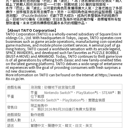
咒，變成會吐泡泡的龍「巴比」與「波比」，為了拯救被綁架的女朋友，兩人
踏上了將敵人困在泡泡中並一一打倒、挑戰地底 100 層的冒險旅程。
本作「巴比」與「波比」以可愛的角色形象獲得廣大人氣，之後也推出了多部
續作，並移植至各家用主機平台。另外，以相同角色延伸出的益智遊戲《益智
泡泡龍》（Puzzle Bobble）也創下巨大成功，成為代表整個系列的經典作
品。目前TAITO擁有《泡泡龍》在日本及海外地區的著作權、商標權等所有智
慧財產權，未來也將持續積極拓展本系列的相關作品。
【About TAITO Corporation】
TAITO Corporation (TAITO) is a wholly-owned subsidiary of Square Enix H
oldings Co., Ltd. With headquarters in Tokyo, Japan, TAITO operates core
businesses such as game arcade operations, manufacturing coin-operated
game machines, and mobile phone content services. A seminal part of ga
ming history, TAITO caused a worldwide sensation with its arcade legend,
SPACE INVADERS, and developed such fan favorites as PUZZLE BOBBLE
(BUST-A-MOVE) and ARKANOID. Today, TAITO continues to thrill game love
rs of all generations by offering both classic and new family-oriented titles
on the latest gaming platforms. TAITO delivers a wide range of entertainme
nt experiences with the goal of providing consumers with fresh surprises a
nd new discoveries.
More information on TAITO can be found on the Internet at
https://www.ta
ito.co.jp/en.
遊戲名稱
泡泡龍：砂糖地下迷宮強化版
平臺
Nintendo Switch™、PlayStation®5、STEAM®：數
平臺
位下載版
Nintendo Switch™、PlayStation®5：實體盒裝版
現正販售中
發售日
※ 預計2026年8月20日進行免費大型更新
遊戲類型
動作遊戲
遊戲人數
1人
語言
繁體中文、簡體中文、韓文、日文、英文