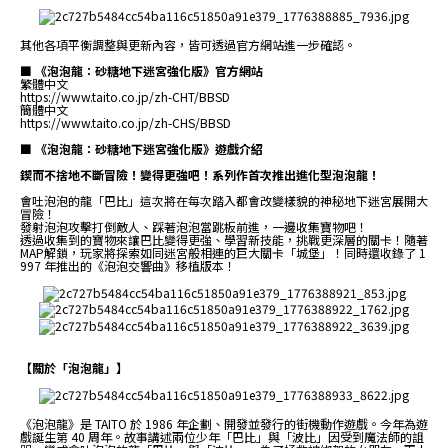
其他各項平衡調整與更新內容，皆可透過官方網站進一步確認。
■ 《泡泡龍：砂糖地下迷宮強化版》官方網站
繁體中文
https://www.taito.co.jp/zh-CHT/BBSD
簡體中文
https://www.taito.co.jp/zh-CHS/BBSD
■ 《泡泡龍：砂糖地下迷宮強化版》遊戲介紹
鍥而不捨地不斷冒險！變得更強吧！系列作首次推出進化型泡泡龍！
會吐泡泡的龍「巴比」這次將在每次踏入都會改變樣貌的神秘地下迷宮展開大
冒險！
發射泡泡攻擊打倒敵人、踩著泡泡當跳板前進，一邊收集寶物吧！
透過收集到的寶物來讓巴比變得更強、學習新技能，挑戰更深層的關卡！隨著
MAP解鎖，玩家將探索如同迷宮般相連的巨大關卡「城堡」！同時還收錄了 1
997 年推出的《泡泡交響曲》移植版本！
【關於「泡泡龍」】
《泡泡龍》是 TAITO 於 1986 年企劃、開發並發行的街機動作遊戲。今年為遊
戲誕生第 40 周年。故事講述兩位少年「巴比」與「波比」因受到魔法師的詛