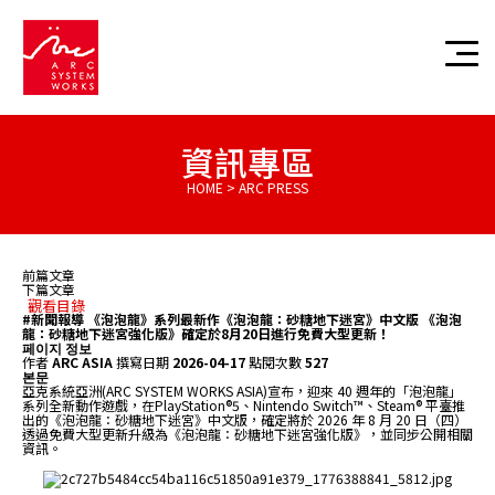
資訊專區
HOME > ARC PRESS
前篇文章
下篇文章
觀看目錄
#新聞報導
《泡泡龍》系列最新作《泡泡龍：砂糖地下迷宮》中文版 《泡泡
龍：砂糖地下迷宮強化版》確定於8月20日進行免費大型更新！
페이지 정보
作者
ARC ASIA
撰寫日期
2026-04-17
點閱次數
527
본문
亞克系統亞洲(ARC SYSTEM WORKS ASIA)宣布，迎來 40 週年的「泡泡龍」
系列全新動作遊戲，在PlayStation®5、Nintendo Switch™、Steam® 平臺推
出的《泡泡龍：砂糖地下迷宮》中文版，確定將於 2026 年 8 月 20 日（四）
透過免費大型更新升級為《泡泡龍：砂糖地下迷宮強化版》，並同步公開相關
資訊。