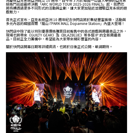
為慶祝亞克系統亞洲成立 10 週年，自今年 3 月於韓國一山盛大舉辦的亞克系
統格鬥巡迴最終決戰「ARC WORLD TOUR 2025-2026 FINALS」起，我們也
將持續透過更多不同形式的活動與企劃，讓大家更加貼近並體驗亞克系統的遊
戲魅力。
首先正式宣布，亞克系統亞洲 10 週年紀念快閃店將於集結豐富娛樂、活動與
多元內容的韓國首爾「龍山 I'PARK MALL Dopamine Station」內盛大登場！
快閃店中除了能以特別優惠價格購買目前販售中的各式遊戲與周邊商品之外，
現場也將帶來《GUILTY GEAR》及《BLAZBLUE》等多個 IP 的全新周邊商
品。目前正全力籌備中，希望能為大家帶來精彩豐富的內容。
關於快閃店開幕日期等詳細資訊，也將於日後正式公開，敬請期待。