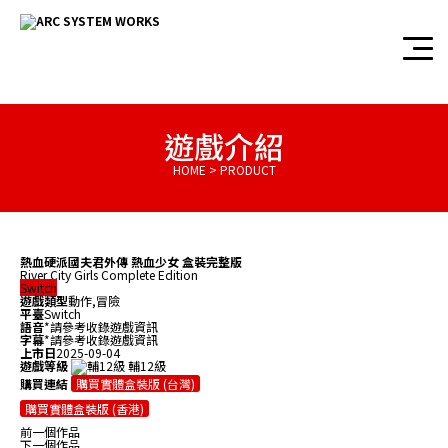
遊戲介紹
HOME > PRODUCT
熱血硬派國夫君外傳 熱血少女 盒裝完整版
River City Girls Complete Edition
Switch
遊戲類型
動作,冒險
平臺
Switch
語音
*請參考收錄遊戲資訊
字幕
*請參考收錄遊戲資訊
上市日
2025-09-04
遊戲等級
輔12級
購買連結
購買實體盒裝版 (台灣)
購買實體盒裝版 (香港)
前一個作品
下一個作品