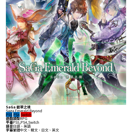
SaGa 碧翠之境
Saga Emerald Beyond
PS5
PS4
Switch
遊戲類型
RPG
平臺
PS5,PS4,Switch
語音
日語、英語
字幕
繁體中文、韓文、日文、英文