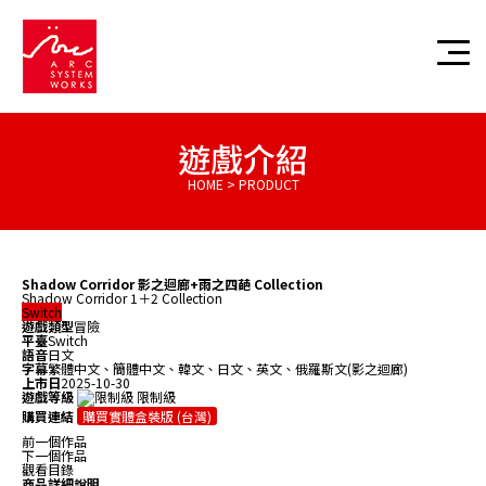
遊戲介紹
HOME > PRODUCT
Shadow Corridor 影之迴廊+雨之四葩 Collection
Shadow Corridor 1＋2 Collection
Switch
遊戲類型
冒險
平臺
Switch
語音
日文
字幕
繁體中文、簡體中文、韓文、日文、英文、俄羅斯文(影之迴廊)
上市日
2025-10-30
遊戲等級
限制級
購買連結
購買實體盒裝版 (台灣)
前一個作品
下一個作品
觀看目錄
商品詳細說明