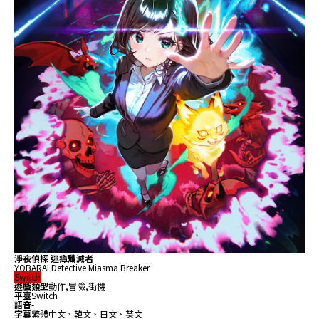
淨夜偵探 迷瘴殲滅者
YOBARAI Detective Miasma Breaker
Switch
遊戲類型
動作,冒險,街機
平臺
Switch
語音
-
字幕
繁體中文、韓文、日文、英文