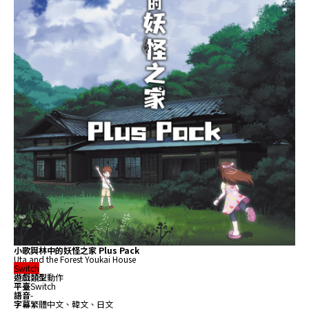
小歌與林中的妖怪之家 Plus Pack
Uta and the Forest Youkai House
Switch
遊戲類型
動作
平臺
Switch
語音
-
字幕
繁體中文、韓文、日文