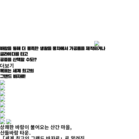
바람을 통해 더 풍족한 생활을
풍차에서 가공품을 제작하거나
글라이더를 타고
공중을 산책할 수도!?
더보기
목표
는
세계 최고
의
그랜드 바자르!
상쾌한 바람이 불어오는 산간 마을,
산들바람 타운.
「세계 최고의 그랜드 바자르」로 알려진