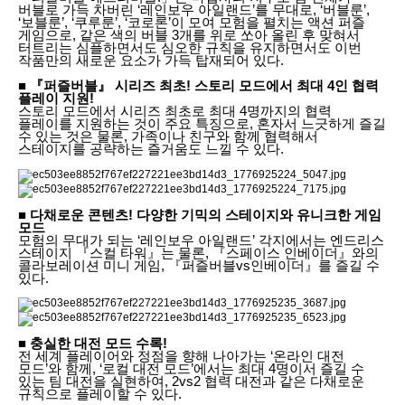
버블로 가득 차버린 ‘레인보우 아일랜드’를 무대로, ‘버블룬’,
‘보블룬’, ‘쿠루룬’, ‘코로론’이 모여 모험을 펼치는 액션 퍼즐
게임으로, 같은 색의 버블 3개를 위로 쏘아 올린 후 맞혀서
터트리는 심플하면서도 심오한 규칙을 유지하면서도 이번
작품만의 새로운 요소가 가득 탑재되어 있다.
■ 『퍼즐버블』 시리즈 최초! 스토리 모드에서 최대 4인 협력
플레이 지원!
스토리 모드에서 시리즈 최초로 최대 4명까지의 협력
플레이를 지원하는 것이 주요 특징으로, 혼자서 느긋하게 즐길
수 있는 것은 물론, 가족이나 친구와 함께 협력해서
스테이지를 공략하는 즐거움도 느낄 수 있다.
■ 다채로운 콘텐츠! 다양한 기믹의 스테이지와 유니크한 게임
모드
모험의 무대가 되는 ‘레인보우 아일랜드’ 각지에서는 엔드리스
스테이지 『스컬 타워』는 물론, 『스페이스 인베이더』와의
콜라보레이션 미니 게임, 『퍼즐버블vs인베이더』를 즐길 수
있다.
■ 충실한 대전 모드 수록!
전 세계 플레이어와 정점을 향해 나아가는 ‘온라인 대전
모드’와 함께, ‘로컬 대전 모드’에서는 최대 4명이서 즐길 수
있는 팀 대전을 실현하여, 2vs2 협력 대전과 같은 다채로운
규칙으로 플레이할 수 있다.