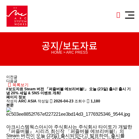
공지/보도자료
HOME > ARC PRESS
이전글
다음글
목록보기
#보도자료
Steam 버전 「퍼즐버블 에브리버블!」 오늘 (23일) 출시! 출시 기
념 20% 세일 & SNS 이벤트 개최!
페이지 정보
작성자
ARC ASIA
작성일
2026-04-23
조회수
1,180
본문
아크시스템웍스아시아 주식회사는 주식회사 타이토가 개발한
『퍼즐버블』 시리즈 최신작 「퍼즐버블 에브리버블!」의
Steam 버전이 오늘 (23일) 출시되었다고 발표하여, 출시를