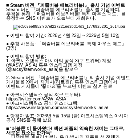
■ Steam 버전 『퍼즐버블 에브리버블!』 출시 기념 이벤트
Steam 버전 『퍼즐버블 에브리버블!』 출시를 기념하여,
추첨을 통해 『퍼즐버블 에브리버블! 특제 마우스 패드』를
증정하는 SNS 이벤트가 오늘부터 개최된다.
● 이벤트 참여 기간: 2026년 4월 23일 ~ 2026년 5월 10일
● 추첨 사은품: 『퍼즐버블 에브리버블! 특제 마우스 패드』
(3명)
● 이벤트 참여 방법:
1. 아크시스템웍스 아시아의 공식 X(구 트위터) 계정
(@ASW_ASIA) 혹은 인스타그램 계정
(@arcsystemworks_asia)을 팔로우
2. Steam 버전 『퍼즐버블 에브리버블!』의 출시 기념 이벤트
게시물을 X에서 ‘재게시(리트윗)’, 혹은 인스타그램에서
이벤트 게시물에 ‘좋아요’를 누르면 이벤트 참여 완료
● 아크시스템웍스 공식 X(구 트위터):
https://twitter.com/ASW_ASIA
● 아크시스템웍스 공식 인스타그램:
https://www.instagram.com/arcsystemworks_asia/
● 당첨자 발표: 2026년 5월 15일 (금) 아크시스템웍스 아시아
공식 SNS를 통해 발표
■ ‘버블룬’이 돌아왔다! 액션 퍼즐의 익숙한 재미는 그대로,
새로운 요소는 한가득!
「퍼즐버블 에브리버블!」은 마법사의 저주로 섬 전체가