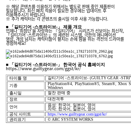
※ 해당 콘텐츠를 이용하기 위해서는 별도로 판매 중인 제품판이
필요합니다. 최신 패치 적용이 필요한 경우에는 업데이트 후
이용해주시기 바랍니다.
※ 추가 캐릭터는 각 콘텐츠의 출시일 이후 사용 가능합니다.
■ 「길티기어 -스트라이브-」 제품 개요
언제나 ‘최첨단’을 자랑하는 『길티기어』 시리즈가 선보이는 최신작,
「길티기어 -스트라이브-」의 세련된 시스템, 극한의 애니메이션
영상, 개성 넘치는 캐릭터들이 펼치는 손에 땀을 쥐는 격전의 드라마를
경험하세요!
■ 「길티기어 -스트라이브-」 한국어 공식 홈페이지
https://www.guiltygear.com/ggst/kr/
길티기어
-
스트라이브
- (GUILTY GEAR -STRI
타이틀 명
PlayStation®4, PlayStation®5, Steam®, Xbox S
기종
Windows
절찬 판매 중
출시
일
대전격투
장르
음성
:
한국어
,
일본어
,
영어
언어
자막
:
한국어
,
일본어
,
영어
공식 사이트
https://www.guiltygear.com/ggst/kr/
권리표기
©
ARC SYSTEM WORKS