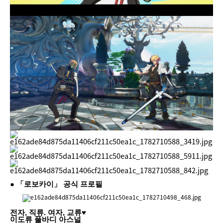
● 「로보카이」 공식 프로필
전자, 직류. 여자, 교류♥
이도류 풀바디 아스널