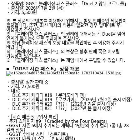
・상품명: GGST 블레이징 패스 플러스 「Duel 2 앙뉘 프로토콜」
・출시일: 2026년 7월 2일 (목)
・가격: 5,500원
※ 본 상품의 콘텐츠를 이용하기 위해서는 별도 판매중인 제품판이
필요합니다. 또한, 최신 패치의 적용이 필요한 경우 업데이트 후
이용하여 주십시오.
※ 『블레이징 패스 플러스』의 권리에 대해서는 각 Duel을 넘어
인계가 불가능하므로 주의하여 주십시오.
※ 해당 블레이징 패스의 보상 내용을 확인하신 후 이용해 주시기
바랍니다.
※ 『블레이징 패스 플러스』의 보상은 향후 판매 혹은 배포될
가능성이 있습니다.
※ 『블레이징 패스 플러스』는 게임 내에서 구입할 수 있습니다.
■ 「GGST 시즌 패스 5」 상품 개요
・출시일: 절찬 판매 중
・가격: 27,500원
・내용:
‐ DLC 추가 캐릭터 #18 「쿠라도베리 잼」
‐ DLC 추가 캐릭터 #19 「로보카이」 (2026년 7월 2일 출시 예정)
‐ DLC 추가 캐릭터 #20 「???」 (2026년 겨울 출시 예정)
‐ DLC 추가 캐릭터 #21 「???」 (2027년 봄 출시 예정)
・[시즌 패스 5 구입자 특전]
- 추가 스테이지 #9 「Cradled by the Four Beasts」
- GGST 시즌 5에서 추가되는 캐릭터 4명분의 추가 컬러 7종 (총 28
컬러 상당)
- GGST 수배서 스킨 「스트리트」
- GGST 배틀 UI 스킨 「빈티지 메탈」