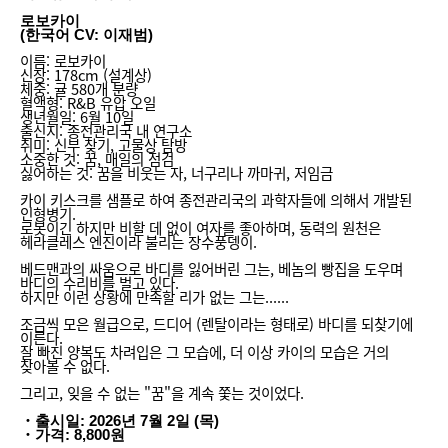
로보카이
(한국어 CV: 이재범)
이름: 로보카이
신장: 178cm (설계상)
체중: 귤 580개 분량
혈액형: R&B 유압 오일
생년월일: 6월 10일
출신지: 종전관리국 내 연구소
취미: 신부 찾기, 고물상 탐방
소중한 것: 꿈, 매일의 점검
싫어하는 것: 꿈을 비웃는 자, 너구리나 까마귀, 저임금
카이 키스크를 샘플로 하여 종전관리국의 과학자들에 의해서 개발된
인형병기.
로봇이긴 하지만 비할 데 없이 여자를 좋아하며, 동력의 원천은
헤라클레스 엔진이라 불리는 장수풍뎅이.
베드맨과의 싸움으로 바디를 잃어버린 그는, 베놈의 빵집을 도우며
바디의 수리비를 벌고 있다.
하지만 이런 상황에 만족할 리가 없는 그는......
조금씩 모은 월급으로, 드디어 (렌탈이라는 형태로) 바디를 되찾기에
이른다.
잘 빠진 양복도 차려입은 그 모습에, 더 이상 카이의 모습은 거의
찾아볼 수 없다.
그리고, 잊을 수 없는 "꿈"을 계속 쫓는 것이었다.
・출시일: 2026년 7월 2일 (목)
・가격: 8,800원