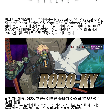
아크시스템웍스아시아 주식회사는 PlayStation®4, PlayStation®5,
Steam®, Xbox Series X|S, Xbox One, Windows용 소프트로 절찬
판매 중인 2.5D 대전격투 게임 「길티기어 -스트라이브-」(GUILTY
GEAR™ -STRIVE-)와 관련하여, 신규 캐릭터 ‘로보카이’의 출시가
2026년 7월 2일 (목)으로 결정되었다고 발표했다.
■ 전자, 직류. 여자, 교류♥ 이도류 풀바디 아스널 ‘로보카이’
참전 결정!
‘로보카이’는 트릭키한 기술을 다수 가진 캐릭터로, 특수한 게이지를
통해 강화된 필살기로 배틀을 유리하게 전개할 수 있다.