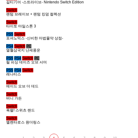
길티기어 -스트라이브- Nintendo Switch Edition
Switch
팬텀 브레이브 + 팬텀 킹덤 컬렉션
Switch
타이토 마일스톤 3
PS5
Switch
포셔노믹스 -신비한 마법물약 상점-
PS4
Switch
PC
열혈삼국지 난세풍운
PS5
PS4
Switch
PC
릴 피싱 데이즈 오브 서머
PS5
PS4
Switch
레나티스
Switch
메이드 오브 더 데드
Switch
버니 가든
Switch
폭렬! 스위츠 랜드
Switch
엘렌타로스 원더링스
1
2
3
5
6
7
8
9
10