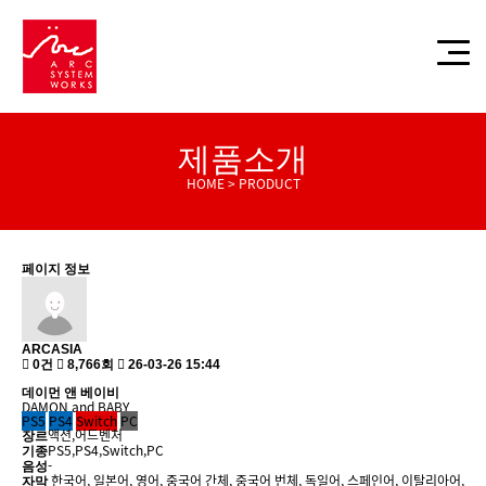
제품소개
HOME > PRODUCT
페이지 정보
ARCASIA
0건
8,766회
26-03-26 15:44
데이먼 앤 베이비
DAMON and BABY
PS5
PS4
Switch
PC
액션,어드벤처
장르
PS5,PS4,Switch,PC
기종
-
음성
한국어, 일본어, 영어, 중국어 간체, 중국어 번체, 독일어, 스페인어, 이탈리아어,
자막